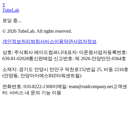
T
TubeLab
로딩 중...
©
2026
TubeLab. All rights reserved.
개인정보처리방침
서비스이용약관
사업자정보
상호: 주식회사 레이드컴퍼니
대표자: 이준원
사업자등록번호:
639-81-02028
통신판매업 신고번호: 제 2026-안양만안-0364호
소재지: 경기도 안양시 만안구 덕천로152번길 25, 비동 2216호
(안양동, 안양아이에스BIZ타워센트럴)
전화번호: 010-8222-1308
이메일: team@raidcompany.net
고객센
터: 서비스 내 문의 기능 이용