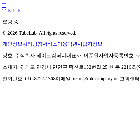
T
TubeLab
로딩 중...
©
2026
TubeLab. All rights reserved.
개인정보처리방침
서비스이용약관
사업자정보
상호: 주식회사 레이드컴퍼니
대표자: 이준원
사업자등록번호: 639-
소재지: 경기도 안양시 만안구 덕천로152번길 25, 비동 2216
전화번호: 010-8222-1308
이메일: team@raidcompany.net
고객센터: