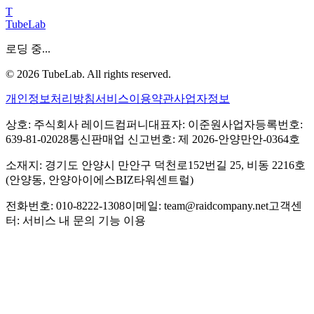
T
TubeLab
로딩 중...
©
2026
TubeLab. All rights reserved.
개인정보처리방침
서비스이용약관
사업자정보
상호: 주식회사 레이드컴퍼니
대표자: 이준원
사업자등록번호:
639-81-02028
통신판매업 신고번호: 제 2026-안양만안-0364호
소재지: 경기도 안양시 만안구 덕천로152번길 25, 비동 2216호
(안양동, 안양아이에스BIZ타워센트럴)
전화번호: 010-8222-1308
이메일: team@raidcompany.net
고객센
터: 서비스 내 문의 기능 이용