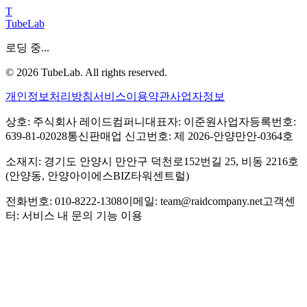
T
TubeLab
로딩 중...
©
2026
TubeLab. All rights reserved.
개인정보처리방침
서비스이용약관
사업자정보
상호: 주식회사 레이드컴퍼니
대표자: 이준원
사업자등록번호:
639-81-02028
통신판매업 신고번호: 제 2026-안양만안-0364호
소재지: 경기도 안양시 만안구 덕천로152번길 25, 비동 2216호
(안양동, 안양아이에스BIZ타워센트럴)
전화번호: 010-8222-1308
이메일: team@raidcompany.net
고객센
터: 서비스 내 문의 기능 이용