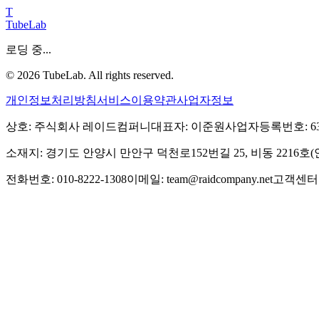
T
TubeLab
로딩 중...
©
2026
TubeLab. All rights reserved.
개인정보처리방침
서비스이용약관
사업자정보
상호: 주식회사 레이드컴퍼니
대표자: 이준원
사업자등록번호: 639-
소재지: 경기도 안양시 만안구 덕천로152번길 25, 비동 2216
전화번호: 010-8222-1308
이메일: team@raidcompany.net
고객센터: