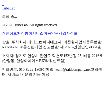
T
TubeLab
로딩 중...
©
2026
TubeLab. All rights reserved.
개인정보처리방침
서비스이용약관
사업자정보
상호: 주식회사 레이드컴퍼니
대표자: 이준원
사업자등록번호:
639-81-02028
통신판매업 신고번호: 제 2026-안양만안-0364호
소재지: 경기도 안양시 만안구 덕천로152번길 25, 비동 2216호
(안양동, 안양아이에스BIZ타워센트럴)
전화번호: 010-8222-1308
이메일: team@raidcompany.net
고객센
터: 서비스 내 문의 기능 이용