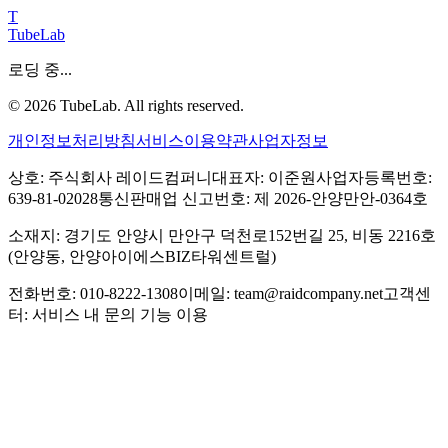
T
TubeLab
로딩 중...
©
2026
TubeLab. All rights reserved.
개인정보처리방침
서비스이용약관
사업자정보
상호: 주식회사 레이드컴퍼니
대표자: 이준원
사업자등록번호:
639-81-02028
통신판매업 신고번호: 제 2026-안양만안-0364호
소재지: 경기도 안양시 만안구 덕천로152번길 25, 비동 2216호
(안양동, 안양아이에스BIZ타워센트럴)
전화번호: 010-8222-1308
이메일: team@raidcompany.net
고객센
터: 서비스 내 문의 기능 이용