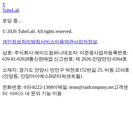
T
TubeLab
로딩 중...
©
2026
TubeLab. All rights reserved.
개인정보처리방침
서비스이용약관
사업자정보
상호: 주식회사 레이드컴퍼니
대표자: 이준원
사업자등록번호:
639-81-02028
통신판매업 신고번호: 제 2026-안양만안-0364호
소재지: 경기도 안양시 만안구 덕천로152번길 25, 비동 2216호
(안양동, 안양아이에스BIZ타워센트럴)
전화번호: 010-8222-1308
이메일: team@raidcompany.net
고객센
터: 서비스 내 문의 기능 이용