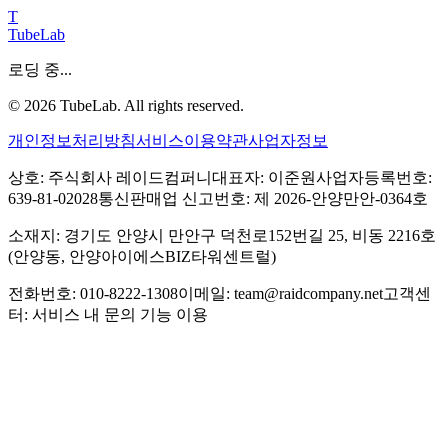
T
TubeLab
로딩 중...
©
2026
TubeLab. All rights reserved.
개인정보처리방침
서비스이용약관
사업자정보
상호: 주식회사 레이드컴퍼니
대표자: 이준원
사업자등록번호:
639-81-02028
통신판매업 신고번호: 제 2026-안양만안-0364호
소재지: 경기도 안양시 만안구 덕천로152번길 25, 비동 2216호
(안양동, 안양아이에스BIZ타워센트럴)
전화번호: 010-8222-1308
이메일: team@raidcompany.net
고객센
터: 서비스 내 문의 기능 이용