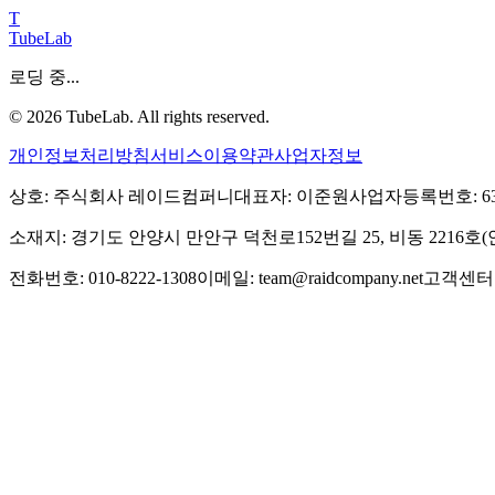
T
TubeLab
로딩 중...
©
2026
TubeLab. All rights reserved.
개인정보처리방침
서비스이용약관
사업자정보
상호: 주식회사 레이드컴퍼니
대표자: 이준원
사업자등록번호: 639-
소재지: 경기도 안양시 만안구 덕천로152번길 25, 비동 2216
전화번호: 010-8222-1308
이메일: team@raidcompany.net
고객센터: