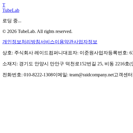
T
TubeLab
로딩 중...
©
2026
TubeLab. All rights reserved.
개인정보처리방침
서비스이용약관
사업자정보
상호: 주식회사 레이드컴퍼니
대표자: 이준원
사업자등록번호: 639-
소재지: 경기도 안양시 만안구 덕천로152번길 25, 비동 2216
전화번호: 010-8222-1308
이메일: team@raidcompany.net
고객센터: