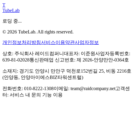
T
TubeLab
로딩 중...
©
2026
TubeLab. All rights reserved.
개인정보처리방침
서비스이용약관
사업자정보
상호: 주식회사 레이드컴퍼니
대표자: 이준원
사업자등록번호:
639-81-02028
통신판매업 신고번호: 제 2026-안양만안-0364호
소재지: 경기도 안양시 만안구 덕천로152번길 25, 비동 2216호
(안양동, 안양아이에스BIZ타워센트럴)
전화번호: 010-8222-1308
이메일: team@raidcompany.net
고객센
터: 서비스 내 문의 기능 이용