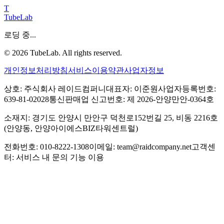
T
TubeLab
로딩 중...
©
2026
TubeLab. All rights reserved.
개인정보처리방침
서비스이용약관
사업자정보
상호: 주식회사 레이드컴퍼니
대표자: 이준원
사업자등록번호:
639-81-02028
통신판매업 신고번호: 제 2026-안양만안-0364호
소재지: 경기도 안양시 만안구 덕천로152번길 25, 비동 2216호
(안양동, 안양아이에스BIZ타워센트럴)
전화번호: 010-8222-1308
이메일: team@raidcompany.net
고객센
터: 서비스 내 문의 기능 이용