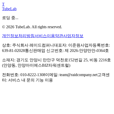
T
TubeLab
로딩 중...
©
2026
TubeLab. All rights reserved.
개인정보처리방침
서비스이용약관
사업자정보
상호: 주식회사 레이드컴퍼니
대표자: 이준원
사업자등록번호:
639-81-02028
통신판매업 신고번호: 제 2026-안양만안-0364호
소재지: 경기도 안양시 만안구 덕천로152번길 25, 비동 2216호
(안양동, 안양아이에스BIZ타워센트럴)
전화번호: 010-8222-1308
이메일: team@raidcompany.net
고객센
터: 서비스 내 문의 기능 이용