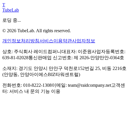
T
TubeLab
로딩 중...
©
2026
TubeLab. All rights reserved.
개인정보처리방침
서비스이용약관
사업자정보
상호: 주식회사 레이드컴퍼니
대표자: 이준원
사업자등록번호:
639-81-02028
통신판매업 신고번호: 제 2026-안양만안-0364호
소재지: 경기도 안양시 만안구 덕천로152번길 25, 비동 2216호
(안양동, 안양아이에스BIZ타워센트럴)
전화번호: 010-8222-1308
이메일: team@raidcompany.net
고객센
터: 서비스 내 문의 기능 이용