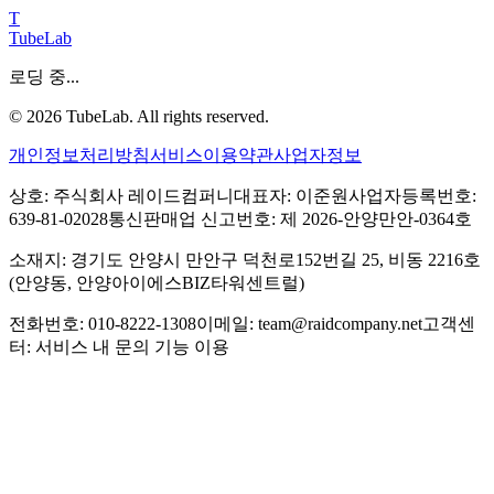
T
TubeLab
로딩 중...
©
2026
TubeLab. All rights reserved.
개인정보처리방침
서비스이용약관
사업자정보
상호: 주식회사 레이드컴퍼니
대표자: 이준원
사업자등록번호:
639-81-02028
통신판매업 신고번호: 제 2026-안양만안-0364호
소재지: 경기도 안양시 만안구 덕천로152번길 25, 비동 2216호
(안양동, 안양아이에스BIZ타워센트럴)
전화번호: 010-8222-1308
이메일: team@raidcompany.net
고객센
터: 서비스 내 문의 기능 이용