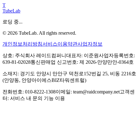
T
TubeLab
로딩 중...
©
2026
TubeLab. All rights reserved.
개인정보처리방침
서비스이용약관
사업자정보
상호: 주식회사 레이드컴퍼니
대표자: 이준원
사업자등록번호:
639-81-02028
통신판매업 신고번호: 제 2026-안양만안-0364호
소재지: 경기도 안양시 만안구 덕천로152번길 25, 비동 2216호
(안양동, 안양아이에스BIZ타워센트럴)
전화번호: 010-8222-1308
이메일: team@raidcompany.net
고객센
터: 서비스 내 문의 기능 이용