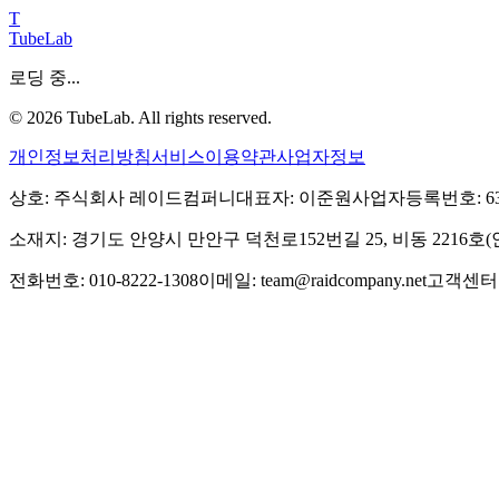
T
TubeLab
로딩 중...
©
2026
TubeLab. All rights reserved.
개인정보처리방침
서비스이용약관
사업자정보
상호: 주식회사 레이드컴퍼니
대표자: 이준원
사업자등록번호: 639-
소재지: 경기도 안양시 만안구 덕천로152번길 25, 비동 2216
전화번호: 010-8222-1308
이메일: team@raidcompany.net
고객센터: