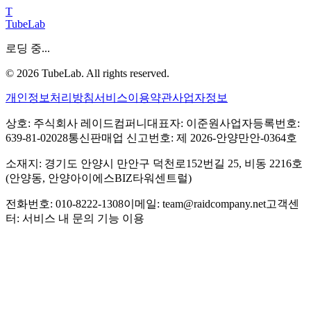
T
TubeLab
로딩 중...
©
2026
TubeLab. All rights reserved.
개인정보처리방침
서비스이용약관
사업자정보
상호: 주식회사 레이드컴퍼니
대표자: 이준원
사업자등록번호:
639-81-02028
통신판매업 신고번호: 제 2026-안양만안-0364호
소재지: 경기도 안양시 만안구 덕천로152번길 25, 비동 2216호
(안양동, 안양아이에스BIZ타워센트럴)
전화번호: 010-8222-1308
이메일: team@raidcompany.net
고객센
터: 서비스 내 문의 기능 이용