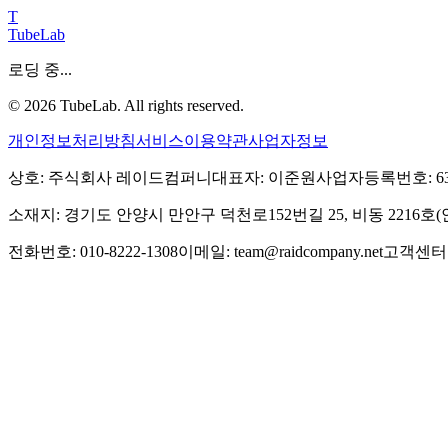
T
TubeLab
로딩 중...
©
2026
TubeLab. All rights reserved.
개인정보처리방침
서비스이용약관
사업자정보
상호: 주식회사 레이드컴퍼니
대표자: 이준원
사업자등록번호: 639-
소재지: 경기도 안양시 만안구 덕천로152번길 25, 비동 2216
전화번호: 010-8222-1308
이메일: team@raidcompany.net
고객센터: