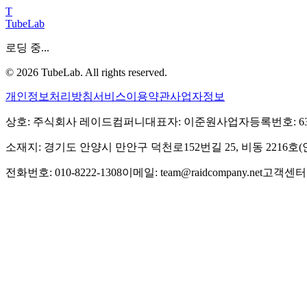
T
TubeLab
로딩 중...
©
2026
TubeLab. All rights reserved.
개인정보처리방침
서비스이용약관
사업자정보
상호: 주식회사 레이드컴퍼니
대표자: 이준원
사업자등록번호: 639-
소재지: 경기도 안양시 만안구 덕천로152번길 25, 비동 2216
전화번호: 010-8222-1308
이메일: team@raidcompany.net
고객센터: