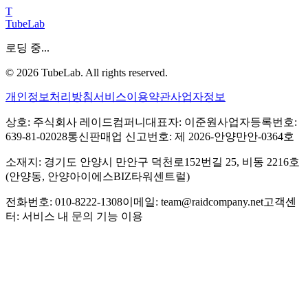
T
TubeLab
로딩 중...
©
2026
TubeLab. All rights reserved.
개인정보처리방침
서비스이용약관
사업자정보
상호: 주식회사 레이드컴퍼니
대표자: 이준원
사업자등록번호:
639-81-02028
통신판매업 신고번호: 제 2026-안양만안-0364호
소재지: 경기도 안양시 만안구 덕천로152번길 25, 비동 2216호
(안양동, 안양아이에스BIZ타워센트럴)
전화번호: 010-8222-1308
이메일: team@raidcompany.net
고객센
터: 서비스 내 문의 기능 이용