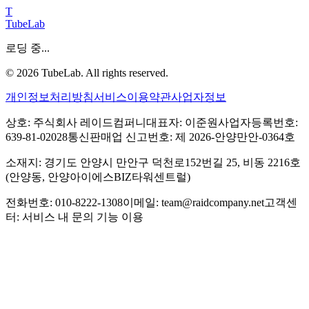
T
TubeLab
로딩 중...
©
2026
TubeLab. All rights reserved.
개인정보처리방침
서비스이용약관
사업자정보
상호: 주식회사 레이드컴퍼니
대표자: 이준원
사업자등록번호:
639-81-02028
통신판매업 신고번호: 제 2026-안양만안-0364호
소재지: 경기도 안양시 만안구 덕천로152번길 25, 비동 2216호
(안양동, 안양아이에스BIZ타워센트럴)
전화번호: 010-8222-1308
이메일: team@raidcompany.net
고객센
터: 서비스 내 문의 기능 이용