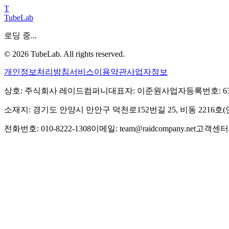
T
TubeLab
로딩 중...
©
2026
TubeLab. All rights reserved.
개인정보처리방침
서비스이용약관
사업자정보
상호: 주식회사 레이드컴퍼니
대표자: 이준원
사업자등록번호: 639-
소재지: 경기도 안양시 만안구 덕천로152번길 25, 비동 2216
전화번호: 010-8222-1308
이메일: team@raidcompany.net
고객센터: