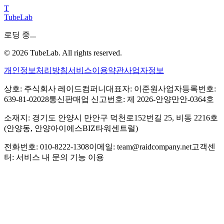
T
TubeLab
로딩 중...
©
2026
TubeLab. All rights reserved.
개인정보처리방침
서비스이용약관
사업자정보
상호: 주식회사 레이드컴퍼니
대표자: 이준원
사업자등록번호:
639-81-02028
통신판매업 신고번호: 제 2026-안양만안-0364호
소재지: 경기도 안양시 만안구 덕천로152번길 25, 비동 2216호
(안양동, 안양아이에스BIZ타워센트럴)
전화번호: 010-8222-1308
이메일: team@raidcompany.net
고객센
터: 서비스 내 문의 기능 이용