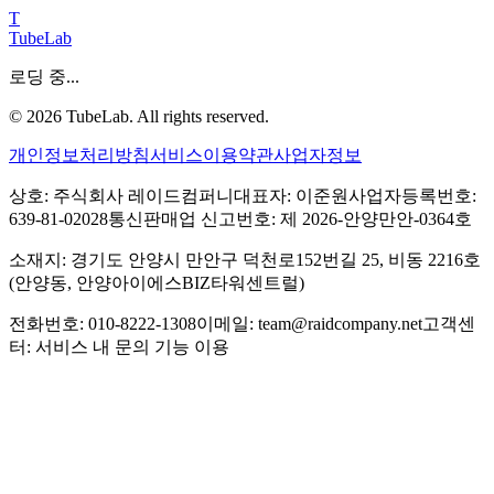
T
TubeLab
로딩 중...
©
2026
TubeLab. All rights reserved.
개인정보처리방침
서비스이용약관
사업자정보
상호: 주식회사 레이드컴퍼니
대표자: 이준원
사업자등록번호:
639-81-02028
통신판매업 신고번호: 제 2026-안양만안-0364호
소재지: 경기도 안양시 만안구 덕천로152번길 25, 비동 2216호
(안양동, 안양아이에스BIZ타워센트럴)
전화번호: 010-8222-1308
이메일: team@raidcompany.net
고객센
터: 서비스 내 문의 기능 이용