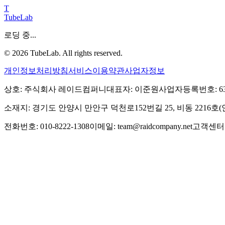
T
TubeLab
로딩 중...
©
2026
TubeLab. All rights reserved.
개인정보처리방침
서비스이용약관
사업자정보
상호: 주식회사 레이드컴퍼니
대표자: 이준원
사업자등록번호: 639-
소재지: 경기도 안양시 만안구 덕천로152번길 25, 비동 2216
전화번호: 010-8222-1308
이메일: team@raidcompany.net
고객센터: