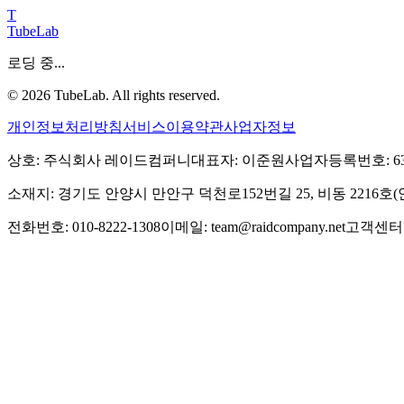
T
TubeLab
로딩 중...
©
2026
TubeLab. All rights reserved.
개인정보처리방침
서비스이용약관
사업자정보
상호: 주식회사 레이드컴퍼니
대표자: 이준원
사업자등록번호: 639-
소재지: 경기도 안양시 만안구 덕천로152번길 25, 비동 2216
전화번호: 010-8222-1308
이메일: team@raidcompany.net
고객센터: