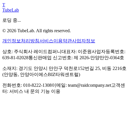
T
TubeLab
로딩 중...
©
2026
TubeLab. All rights reserved.
개인정보처리방침
서비스이용약관
사업자정보
상호: 주식회사 레이드컴퍼니
대표자: 이준원
사업자등록번호:
639-81-02028
통신판매업 신고번호: 제 2026-안양만안-0364호
소재지: 경기도 안양시 만안구 덕천로152번길 25, 비동 2216호
(안양동, 안양아이에스BIZ타워센트럴)
전화번호: 010-8222-1308
이메일: team@raidcompany.net
고객센
터: 서비스 내 문의 기능 이용