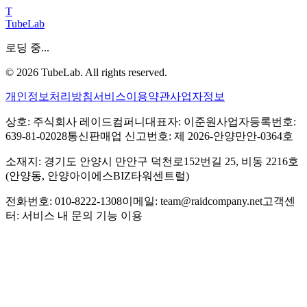
T
TubeLab
로딩 중...
©
2026
TubeLab. All rights reserved.
개인정보처리방침
서비스이용약관
사업자정보
상호: 주식회사 레이드컴퍼니
대표자: 이준원
사업자등록번호:
639-81-02028
통신판매업 신고번호: 제 2026-안양만안-0364호
소재지: 경기도 안양시 만안구 덕천로152번길 25, 비동 2216호
(안양동, 안양아이에스BIZ타워센트럴)
전화번호: 010-8222-1308
이메일: team@raidcompany.net
고객센
터: 서비스 내 문의 기능 이용