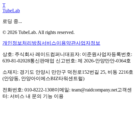
T
TubeLab
로딩 중...
©
2026
TubeLab. All rights reserved.
개인정보처리방침
서비스이용약관
사업자정보
상호: 주식회사 레이드컴퍼니
대표자: 이준원
사업자등록번호:
639-81-02028
통신판매업 신고번호: 제 2026-안양만안-0364호
소재지: 경기도 안양시 만안구 덕천로152번길 25, 비동 2216호
(안양동, 안양아이에스BIZ타워센트럴)
전화번호: 010-8222-1308
이메일: team@raidcompany.net
고객센
터: 서비스 내 문의 기능 이용