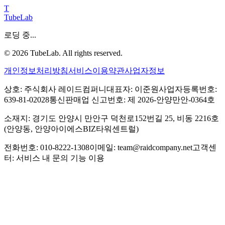
T
TubeLab
로딩 중...
©
2026
TubeLab. All rights reserved.
개인정보처리방침
서비스이용약관
사업자정보
상호: 주식회사 레이드컴퍼니
대표자: 이준원
사업자등록번호:
639-81-02028
통신판매업 신고번호: 제 2026-안양만안-0364호
소재지: 경기도 안양시 만안구 덕천로152번길 25, 비동 2216호
(안양동, 안양아이에스BIZ타워센트럴)
전화번호: 010-8222-1308
이메일: team@raidcompany.net
고객센
터: 서비스 내 문의 기능 이용