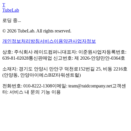
T
TubeLab
로딩 중...
©
2026
TubeLab. All rights reserved.
개인정보처리방침
서비스이용약관
사업자정보
상호: 주식회사 레이드컴퍼니
대표자: 이준원
사업자등록번호:
639-81-02028
통신판매업 신고번호: 제 2026-안양만안-0364호
소재지: 경기도 안양시 만안구 덕천로152번길 25, 비동 2216호
(안양동, 안양아이에스BIZ타워센트럴)
전화번호: 010-8222-1308
이메일: team@raidcompany.net
고객센
터: 서비스 내 문의 기능 이용