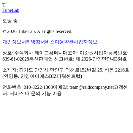
T
TubeLab
로딩 중...
©
2026
TubeLab. All rights reserved.
개인정보처리방침
서비스이용약관
사업자정보
상호: 주식회사 레이드컴퍼니
대표자: 이준원
사업자등록번호:
639-81-02028
통신판매업 신고번호: 제 2026-안양만안-0364호
소재지: 경기도 안양시 만안구 덕천로152번길 25, 비동 2216호
(안양동, 안양아이에스BIZ타워센트럴)
전화번호: 010-8222-1308
이메일: team@raidcompany.net
고객센
터: 서비스 내 문의 기능 이용