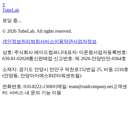
T
TubeLab
로딩 중...
©
2026
TubeLab. All rights reserved.
개인정보처리방침
서비스이용약관
사업자정보
상호: 주식회사 레이드컴퍼니
대표자: 이준원
사업자등록번호:
639-81-02028
통신판매업 신고번호: 제 2026-안양만안-0364호
소재지: 경기도 안양시 만안구 덕천로152번길 25, 비동 2216호
(안양동, 안양아이에스BIZ타워센트럴)
전화번호: 010-8222-1308
이메일: team@raidcompany.net
고객센
터: 서비스 내 문의 기능 이용