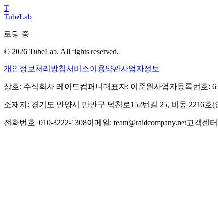
T
TubeLab
로딩 중...
©
2026
TubeLab. All rights reserved.
개인정보처리방침
서비스이용약관
사업자정보
상호: 주식회사 레이드컴퍼니
대표자: 이준원
사업자등록번호: 639-
소재지: 경기도 안양시 만안구 덕천로152번길 25, 비동 2216
전화번호: 010-8222-1308
이메일: team@raidcompany.net
고객센터: