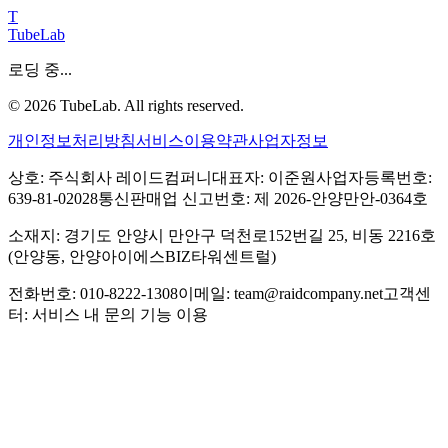
T
TubeLab
로딩 중...
©
2026
TubeLab. All rights reserved.
개인정보처리방침
서비스이용약관
사업자정보
상호: 주식회사 레이드컴퍼니
대표자: 이준원
사업자등록번호:
639-81-02028
통신판매업 신고번호: 제 2026-안양만안-0364호
소재지: 경기도 안양시 만안구 덕천로152번길 25, 비동 2216호
(안양동, 안양아이에스BIZ타워센트럴)
전화번호: 010-8222-1308
이메일: team@raidcompany.net
고객센
터: 서비스 내 문의 기능 이용