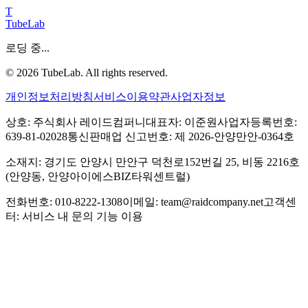
T
TubeLab
로딩 중...
©
2026
TubeLab. All rights reserved.
개인정보처리방침
서비스이용약관
사업자정보
상호: 주식회사 레이드컴퍼니
대표자: 이준원
사업자등록번호:
639-81-02028
통신판매업 신고번호: 제 2026-안양만안-0364호
소재지: 경기도 안양시 만안구 덕천로152번길 25, 비동 2216호
(안양동, 안양아이에스BIZ타워센트럴)
전화번호: 010-8222-1308
이메일: team@raidcompany.net
고객센
터: 서비스 내 문의 기능 이용