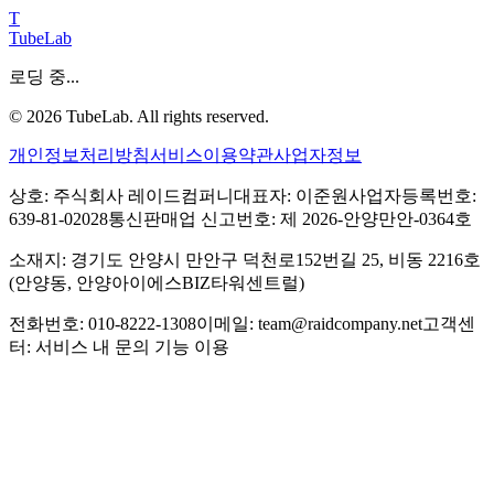
T
TubeLab
로딩 중...
©
2026
TubeLab. All rights reserved.
개인정보처리방침
서비스이용약관
사업자정보
상호: 주식회사 레이드컴퍼니
대표자: 이준원
사업자등록번호:
639-81-02028
통신판매업 신고번호: 제 2026-안양만안-0364호
소재지: 경기도 안양시 만안구 덕천로152번길 25, 비동 2216호
(안양동, 안양아이에스BIZ타워센트럴)
전화번호: 010-8222-1308
이메일: team@raidcompany.net
고객센
터: 서비스 내 문의 기능 이용