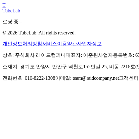
T
TubeLab
로딩 중...
©
2026
TubeLab. All rights reserved.
개인정보처리방침
서비스이용약관
사업자정보
상호: 주식회사 레이드컴퍼니
대표자: 이준원
사업자등록번호: 639-
소재지: 경기도 안양시 만안구 덕천로152번길 25, 비동 2216
전화번호: 010-8222-1308
이메일: team@raidcompany.net
고객센터: