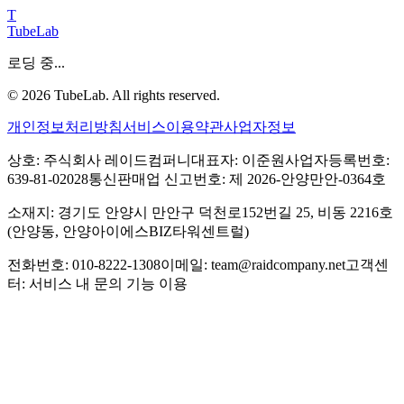
T
TubeLab
로딩 중...
©
2026
TubeLab. All rights reserved.
개인정보처리방침
서비스이용약관
사업자정보
상호: 주식회사 레이드컴퍼니
대표자: 이준원
사업자등록번호:
639-81-02028
통신판매업 신고번호: 제 2026-안양만안-0364호
소재지: 경기도 안양시 만안구 덕천로152번길 25, 비동 2216호
(안양동, 안양아이에스BIZ타워센트럴)
전화번호: 010-8222-1308
이메일: team@raidcompany.net
고객센
터: 서비스 내 문의 기능 이용