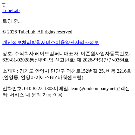
T
TubeLab
로딩 중...
©
2026
TubeLab. All rights reserved.
개인정보처리방침
서비스이용약관
사업자정보
상호: 주식회사 레이드컴퍼니
대표자: 이준원
사업자등록번호:
639-81-02028
통신판매업 신고번호: 제 2026-안양만안-0364호
소재지: 경기도 안양시 만안구 덕천로152번길 25, 비동 2216호
(안양동, 안양아이에스BIZ타워센트럴)
전화번호: 010-8222-1308
이메일: team@raidcompany.net
고객센
터: 서비스 내 문의 기능 이용