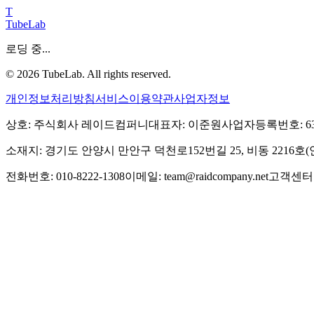
T
TubeLab
로딩 중...
©
2026
TubeLab. All rights reserved.
개인정보처리방침
서비스이용약관
사업자정보
상호: 주식회사 레이드컴퍼니
대표자: 이준원
사업자등록번호: 639-
소재지: 경기도 안양시 만안구 덕천로152번길 25, 비동 2216
전화번호: 010-8222-1308
이메일: team@raidcompany.net
고객센터: