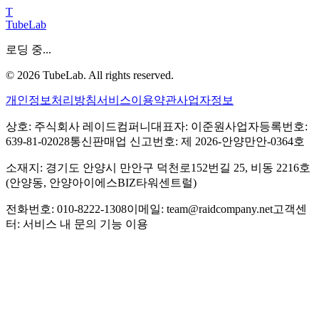
T
TubeLab
로딩 중...
©
2026
TubeLab. All rights reserved.
개인정보처리방침
서비스이용약관
사업자정보
상호: 주식회사 레이드컴퍼니
대표자: 이준원
사업자등록번호:
639-81-02028
통신판매업 신고번호: 제 2026-안양만안-0364호
소재지: 경기도 안양시 만안구 덕천로152번길 25, 비동 2216호
(안양동, 안양아이에스BIZ타워센트럴)
전화번호: 010-8222-1308
이메일: team@raidcompany.net
고객센
터: 서비스 내 문의 기능 이용