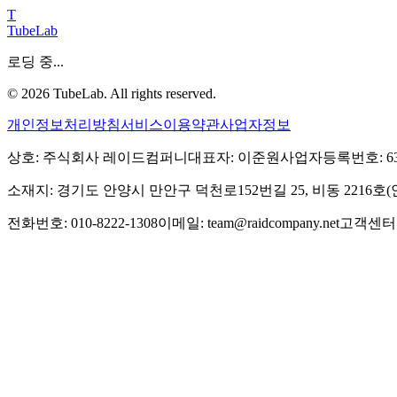
T
TubeLab
로딩 중...
©
2026
TubeLab. All rights reserved.
개인정보처리방침
서비스이용약관
사업자정보
상호: 주식회사 레이드컴퍼니
대표자: 이준원
사업자등록번호: 639-
소재지: 경기도 안양시 만안구 덕천로152번길 25, 비동 2216
전화번호: 010-8222-1308
이메일: team@raidcompany.net
고객센터: