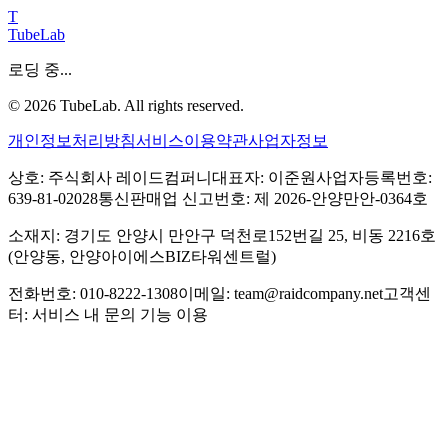
T
TubeLab
로딩 중...
©
2026
TubeLab. All rights reserved.
개인정보처리방침
서비스이용약관
사업자정보
상호: 주식회사 레이드컴퍼니
대표자: 이준원
사업자등록번호:
639-81-02028
통신판매업 신고번호: 제 2026-안양만안-0364호
소재지: 경기도 안양시 만안구 덕천로152번길 25, 비동 2216호
(안양동, 안양아이에스BIZ타워센트럴)
전화번호: 010-8222-1308
이메일: team@raidcompany.net
고객센
터: 서비스 내 문의 기능 이용