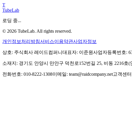
T
TubeLab
로딩 중...
©
2026
TubeLab. All rights reserved.
개인정보처리방침
서비스이용약관
사업자정보
상호: 주식회사 레이드컴퍼니
대표자: 이준원
사업자등록번호: 639-
소재지: 경기도 안양시 만안구 덕천로152번길 25, 비동 2216
전화번호: 010-8222-1308
이메일: team@raidcompany.net
고객센터: