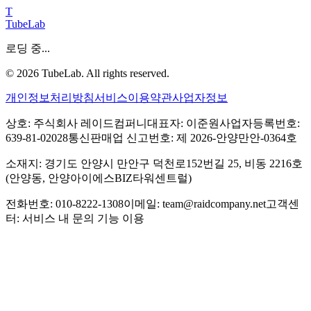
T
TubeLab
로딩 중...
©
2026
TubeLab. All rights reserved.
개인정보처리방침
서비스이용약관
사업자정보
상호: 주식회사 레이드컴퍼니
대표자: 이준원
사업자등록번호:
639-81-02028
통신판매업 신고번호: 제 2026-안양만안-0364호
소재지: 경기도 안양시 만안구 덕천로152번길 25, 비동 2216호
(안양동, 안양아이에스BIZ타워센트럴)
전화번호: 010-8222-1308
이메일: team@raidcompany.net
고객센
터: 서비스 내 문의 기능 이용