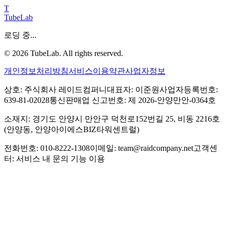
T
TubeLab
로딩 중...
©
2026
TubeLab. All rights reserved.
개인정보처리방침
서비스이용약관
사업자정보
상호: 주식회사 레이드컴퍼니
대표자: 이준원
사업자등록번호:
639-81-02028
통신판매업 신고번호: 제 2026-안양만안-0364호
소재지: 경기도 안양시 만안구 덕천로152번길 25, 비동 2216호
(안양동, 안양아이에스BIZ타워센트럴)
전화번호: 010-8222-1308
이메일: team@raidcompany.net
고객센
터: 서비스 내 문의 기능 이용