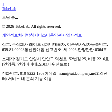
T
TubeLab
로딩 중...
©
2026
TubeLab. All rights reserved.
개인정보처리방침
서비스이용약관
사업자정보
상호: 주식회사 레이드컴퍼니
대표자: 이준원
사업자등록번호:
639-81-02028
통신판매업 신고번호: 제 2026-안양만안-0364호
소재지: 경기도 안양시 만안구 덕천로152번길 25, 비동 2216호
(안양동, 안양아이에스BIZ타워센트럴)
전화번호: 010-8222-1308
이메일: team@raidcompany.net
고객센
터: 서비스 내 문의 기능 이용